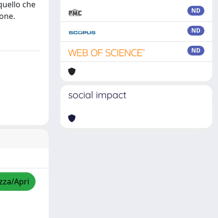
quello che
ND
ione.
ND
ND
social impact
izza/Apri