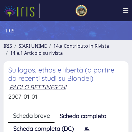
IRIS
IRIS
SIARI UNIME
14.a Contributo in Rivista
14.a.1 Articolo su rivista
Su logos, ethos e libertà (a partire
da recenti studi su Blondel)
PAOLO BETTINESCHI
2007-01-01
Scheda breve
Scheda completa
Scheda completa (DC)