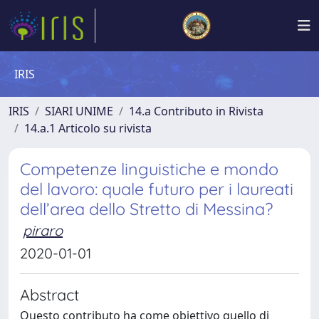
IRIS
IRIS
SIARI UNIME
14.a Contributo in Rivista
14.a.1 Articolo su rivista
Competenze linguistiche e mondo
del lavoro: quale futuro per i laureati
dell’area dello Stretto di Messina?
piraro
2020-01-01
Abstract
Questo contributo ha come obiettivo quello di