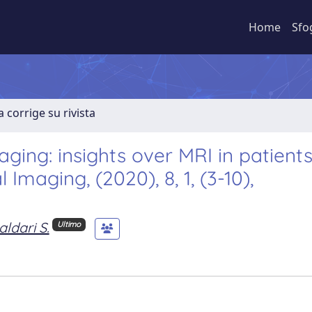
Home
Sfo
a corrige su rivista
ging: insights over MRI in patients
 Imaging, (2020), 8, 1, (3-10),
aldari S.
Ultimo