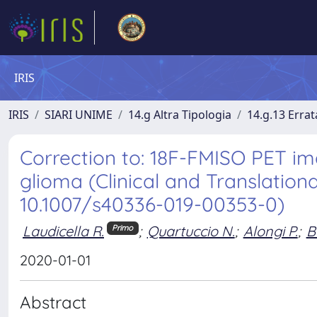
IRIS
IRIS
SIARI UNIME
14.g Altra Tipologia
14.g.13 Errat
Correction to: 18F-FMISO PET ima
glioma (Clinical and Translational
10.1007/s40336-019-00353-0)
Laudicella R.
;
Quartuccio N.
;
Alongi P.
;
B
Primo
2020-01-01
Abstract