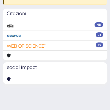
Citazioni
ND
21
19
social impact
Powered by
IRIS
-
about IRIS
-