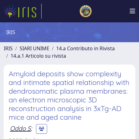
IRIS
IRIS
SIARI UNIME
14.a Contributo in Rivista
14.a.1 Articolo su rivista
Amyloid deposits show complexity
and intimate spatial relationship with
dendrosomatic plasma membranes:
an electron microscopic 3D
reconstruction analysis in 3xTg-AD
mice and aged canine
Oddo S
;