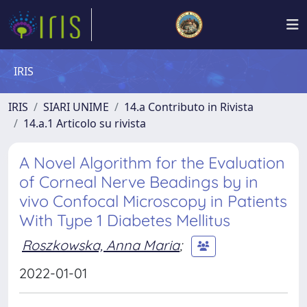
IRIS
IRIS
SIARI UNIME
14.a Contributo in Rivista
14.a.1 Articolo su rivista
A Novel Algorithm for the Evaluation
of Corneal Nerve Beadings by in
vivo Confocal Microscopy in Patients
With Type 1 Diabetes Mellitus
Roszkowska, Anna Maria
;
2022-01-01