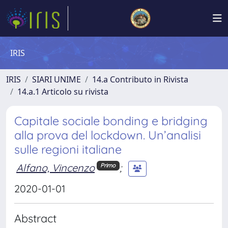
IRIS
IRIS
SIARI UNIME
14.a Contributo in Rivista
14.a.1 Articolo su rivista
Capitale sociale bonding e bridging
alla prova del lockdown. Un’analisi
sulle regioni italiane
Alfano, Vincenzo
;
Primo
2020-01-01
Abstract