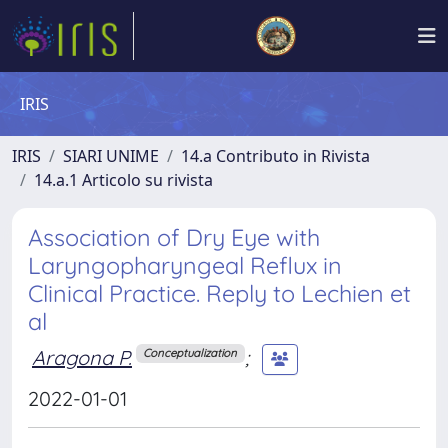
IRIS
IRIS
SIARI UNIME
14.a Contributo in Rivista
14.a.1 Articolo su rivista
Association of Dry Eye with
Laryngopharyngeal Reflux in
Clinical Practice. Reply to Lechien et
al
Aragona P.
;
Conceptualization
2022-01-01