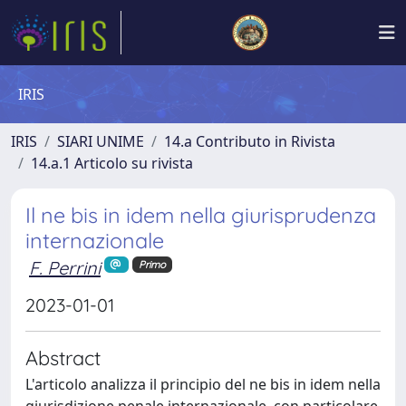
IRIS
IRIS
SIARI UNIME
14.a Contributo in Rivista
14.a.1 Articolo su rivista
Il ne bis in idem nella giurisprudenza
internazionale
F. Perrini
Primo
2023-01-01
Abstract
L'articolo analizza il principio del ne bis in idem nella
giurisdizione penale internazionale, con particolare