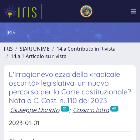
IRIS
IRIS
SIARI UNIME
14.a Contributo in Rivista
14.a.1 Articolo su rivista
L'irragionevolezza della «radicale
oscurità» legislativa: un nuovo
percorso per la Corte costituzionale?
Nota a C. Cost. n. 110 del 2023
Giuseppe Donato
;
Cosimo lotta
2023-01-01