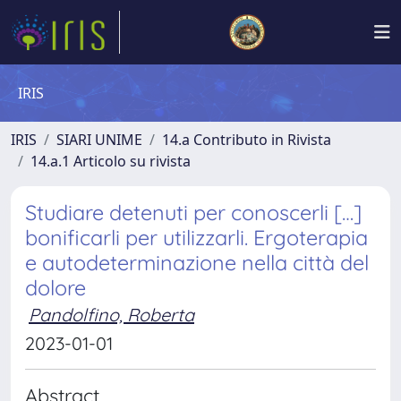
IRIS
IRIS
SIARI UNIME
14.a Contributo in Rivista
14.a.1 Articolo su rivista
Studiare detenuti per conoscerli […]
bonificarli per utilizzarli. Ergoterapia
e autodeterminazione nella città del
dolore
Pandolfino, Roberta
2023-01-01
Abstract