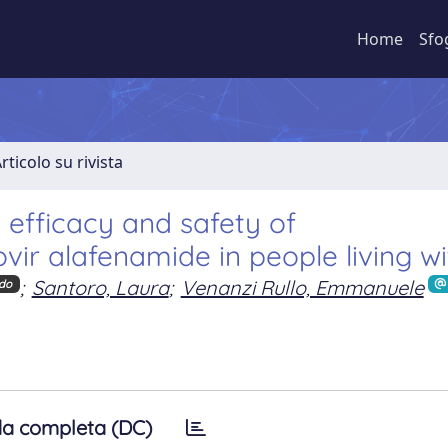
Home
Sfo
rticolo su rivista
d efficacy and safety of
vir alafenamide in people living w
;
Santoro, Laura
;
Venanzi Rullo, Emmanuele
do
a completa (DC)