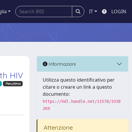
glia
IT
LOGIN
Informazioni
ith HIV
Utilizza questo identificativo per
Penultimo
citare o creare un link a questo
documento:
https://hdl.handle.net/11570/3338
269
Attenzione