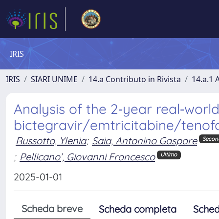
IRIS
IRIS
SIARI UNIME
14.a Contributo in Rivista
14.a.1 A
Analysis of the 2‑year real‑worl
bictegravir/emtricitabine/tenofo
Russotto, Ylenia
;
Saia, Antonino Gaspare
Secon
;
Pellicano’, Giovanni Francesco
Ultimo
2025-01-01
Scheda breve
Scheda completa
Sched