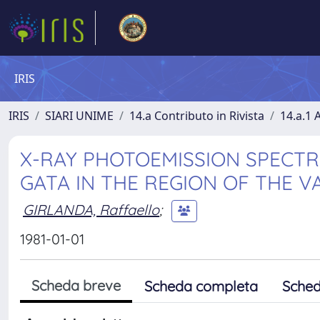
IRIS
IRIS
SIARI UNIME
14.a Contributo in Rivista
14.a.1 A
X-RAY PHOTOEMISSION SPECT
GATA IN THE REGION OF THE 
GIRLANDA, Raffaello
;
1981-01-01
Scheda breve
Scheda completa
Sched