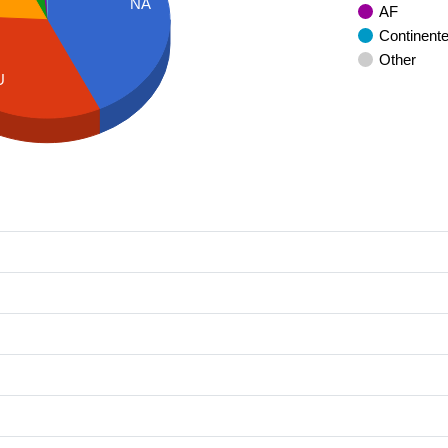
NA
AF
Continent
Other
U