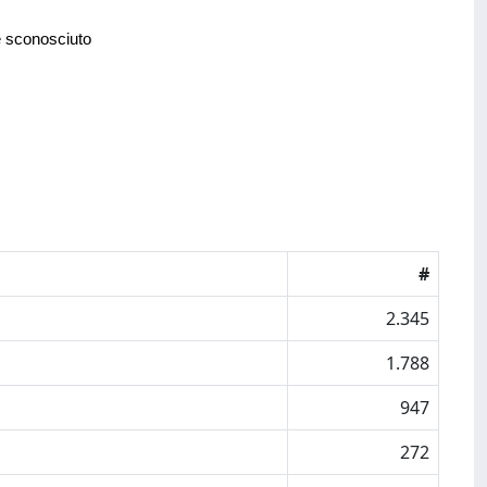
e sconosciuto
#
2.345
1.788
947
272