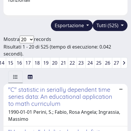
Esportazione
Tutti (525)
Mostra
records
Risultati 1 - 20 di 525 (tempo di esecuzione: 0.042
secondi).
14
15
16
17
18
19
20
21
22
23
24
25
26
27
"C" statistic in serially dependent time
series data: An educational application
to math curriculum
1990-01-01 Perini, S.; Fabio, Rosa Angela; Ingrassia,
Massimo