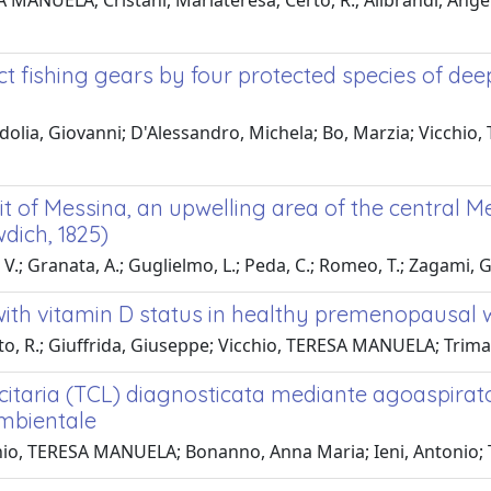
MANUELA; Cristani, Mariateresa; Certo, R.; Alibrandi, Angel
t fishing gears by four protected species of deep
olia, Giovanni; D'Alessandro, Michela; Bo, Marzia; Vicchio, 
t of Messina, an upwelling area of the central M
dich, 1825)
 V.; Granata, A.; Guglielmo, L.; Peda, C.; Romeo, T.; Zagami, G.
 with vitamin D status in healthy premenopausa
rto, R.; Giuffrida, Giuseppe; Vicchio, TERESA MANUELA; Tri
citaria (TCL) diagnosticata mediante agoaspirato di
ambientale
icchio, TERESA MANUELA; Bonanno, Anna Maria; Ieni, Antonio;