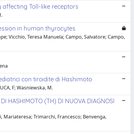
ffecting Toll-like receptors
M.
ession in human thyrocytes
ppe; Vicchio, Teresa Manuela; Campo, Salvatore; Campo,
lena
pediatrici con tiroidite di Hashimoto
E LUCA, F; Wasniewska, M.
TE DI HASHIMOTO (TH) DI NUOVA DIAGNOSI
i, Mariateresa; Trimarchi, Francesco; Benvenga,