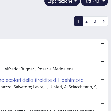
Esportazione
Tutti (43)
1
2
3
ni', Alfredo; Ruggeri, Rosaria Maddalena
olecolari della tiroidite di Hashimoto
o, Salvatore; Lavra, L; Ulivieri, A; Sciacchitano, S;