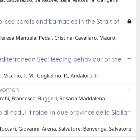
a; Giovinazzo, Salvatore; Saija, Antonina; Gangemi,
-sea corals and barnacles in the Strait of
Teresa Manuela; Peda', Cristina; Cavallaro, Mauro;
editerranean Sea: feeding behaviour of the
; Vicchio, T. M.; Guglielmo, R.; Andaloro, F.
l women
marchi, Francesco; Ruggeri, Rosaria Maddalena
 noduli tiroidei in due province della Sicilia
 Tuccari, Giovanni; Arena, Salvatore; Benvenga, Salvatore