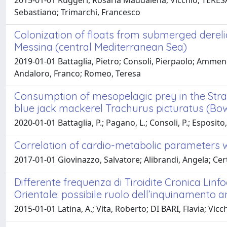
2015-01-01 Ruggeri, Rosaria Maddalena; Vicchio, TERESA 
Sebastiano; Trimarchi, Francesco
Colonization of floats from submerged derelic
Messina (central Mediterranean Sea)
2019-01-01 Battaglia, Pietro; Consoli, Pierpaolo; Ammend
Andaloro, Franco; Romeo, Teresa
Consumption of mesopelagic prey in the Strai
blue jack mackerel Trachurus picturatus (Bow
2020-01-01 Battaglia, P.; Pagano, L.; Consoli, P.; Esposito,
Correlation of cardio-metabolic parameters
2017-01-01 Giovinazzo, Salvatore; Alibrandi, Angela; Ce
Differente frequenza di Tiroidite Cronica Linfo
Orientale: possibile ruolo dell’inquinamento 
2015-01-01 Latina, A.; Vita, Roberto; DI BARI, Flavia; V