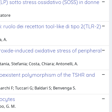
 (LP) sotto stress ossidativo (SOSS) in donne
vatore
: ruolo dei recettori tool-like di tipo 2(TLR-2)
, A.
oxide-induced oxidative stress of peripheral
ania, Stefania; Costa, Chiara; Antonelli, A.
: coexistent polymorphism of the TSHR and
rchi F; Tuccari G; Baldari S; Benvenga S.
rocytes
po, G. M.