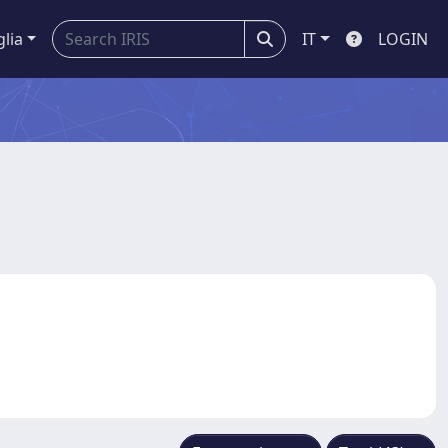
glia
IT
LOGIN