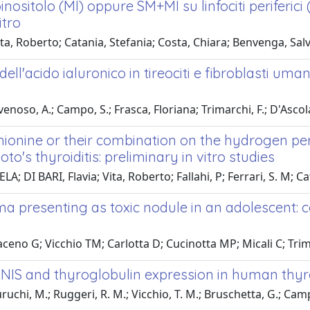
inositolo (MI) oppure SM+MI su linfociti periferici
itro
ta, Roberto; Catania, Stefania; Costa, Chiara; Benvenga, Sal
ll'acido ialuronico in tireociti e fibroblasti umani
enoso, A.; Campo, S.; Frasca, Floriana; Trimarchi, F.; D'Ascola
hionine or their combination on the hydrogen per
's thyroiditis: preliminary in vitro studies
I BARI, Flavia; Vita, Roberto; Fallahi, P; Ferrari, S. M; Cat
noma presenting as toxic nodule in an adolescent
eno G; Vicchio TM; Carlotta D; Cucinotta MP; Micali C; Trima
NIS and thyroglobulin expression in human thy
uchi, M.; Ruggeri, R. M.; Vicchio, T. M.; Bruschetta, G.; Cam