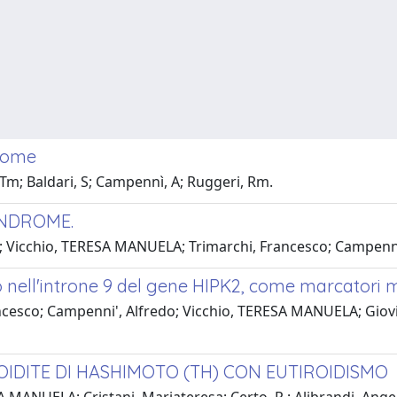
rome
, Tm; Baldari, S; Campennì, A; Ruggeri, Rm.
YNDROME.
 G.; Vicchio, TERESA MANUELA; Trimarchi, Francesco; Campen
to nell'introne 9 del gene HIPK2, come marcatori m
esco; Campenni', Alfredo; Vicchio, TERESA MANUELA; Giovinazz
IDITE DI HASHIMOTO (TH) CON EUTIROIDISMO