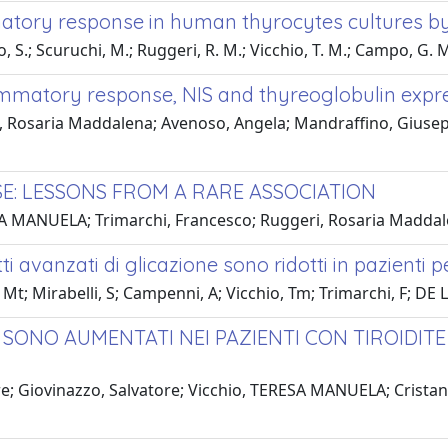
tory response in human thyrocytes cultures by a
, S.; Scuruchi, M.; Ruggeri, R. M.; Vicchio, T. M.; Campo, G. 
mmatory response, NIS and thyreoglobulin expr
ri, Rosaria Maddalena; Avenoso, Angela; Mandraffino, Giuse
E: LESSONS FROM A RARE ASSOCIATION
ESA MANUELA; Trimarchi, Francesco; Ruggeri, Rosaria Madda
dotti avanzati di glicazione sono ridotti in pazienti 
 Mt; Mirabelli, S; Campenni, A; Vicchio, Tm; Trimarchi, F; D
-23) SONO AUMENTATI NEI PAZIENTI CON TIROIDI
re; Giovinazzo, Salvatore; Vicchio, TERESA MANUELA; Cristan