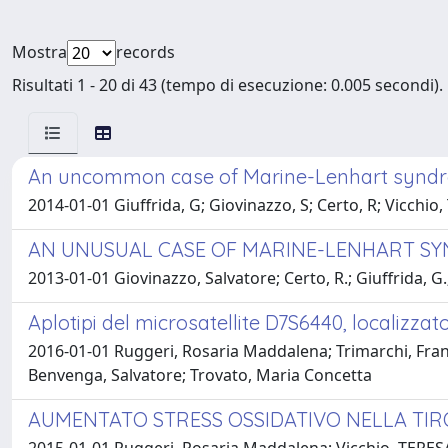
Mostra
records
Risultati 1 - 20 di 43 (tempo di esecuzione: 0.005 secondi).
An uncommon case of Marine-Lenhart synd
2014-01-01 Giuffrida, G; Giovinazzo, S; Certo, R; Vicchio
AN UNUSUAL CASE OF MARINE-LENHART S
2013-01-01 Giovinazzo, Salvatore; Certo, R.; Giuffrida,
Aplotipi del microsatellite D7S6440, localizza
2016-01-01 Ruggeri, Rosaria Maddalena; Trimarchi, Franc
Benvenga, Salvatore; Trovato, Maria Concetta
AUMENTATO STRESS OSSIDATIVO NELLA TIRO