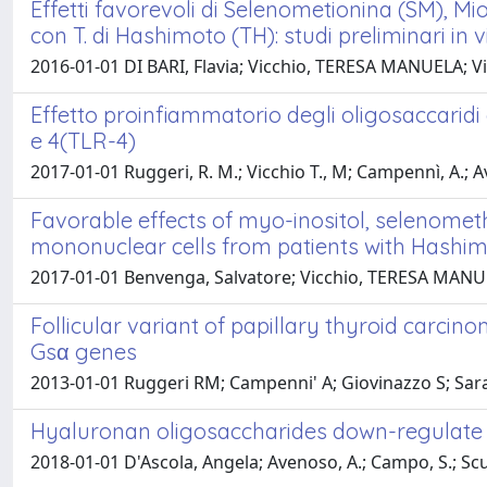
Effetti favorevoli di Selenometionina (SM), Mio
con T. di Hashimoto (TH): studi preliminari in v
2016-01-01 DI BARI, Flavia; Vicchio, TERESA MANUELA; Vi
Effetto proinfiammatorio degli oligosaccaridi de
e 4(TLR-4)
2017-01-01 Ruggeri, R. M.; Vicchio T., M; Campennì, A.; Av
Favorable effects of myo-inositol, selenomet
mononuclear cells from patients with Hashimoto
2017-01-01 Benvenga, Salvatore; Vicchio, TERESA MANUELA; D
Follicular variant of papillary thyroid carci
Gsα genes
2013-01-01 Ruggeri RM; Campenni' A; Giovinazzo S; Sarac
Hyaluronan oligosaccharides down-regulate 
2018-01-01 D'Ascola, Angela; Avenoso, A.; Campo, S.; Scur