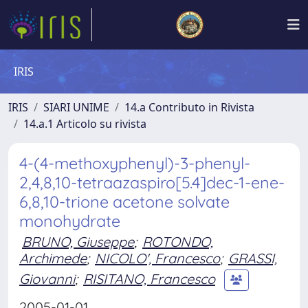
IRIS
IRIS
SIARI UNIME
14.a Contributo in Rivista
14.a.1 Articolo su rivista
4-(4-methoxyphenyl)-3-phenyl-
2,4,8,10-tetraazaspiro[5.4]dec-1-ene-
6,8,10-trione acetone solvate
monohydrate
BRUNO, Giuseppe
;
ROTONDO,
Archimede
;
NICOLO', Francesco
;
GRASSI,
Giovanni
;
RISITANO, Francesco
2005-01-01