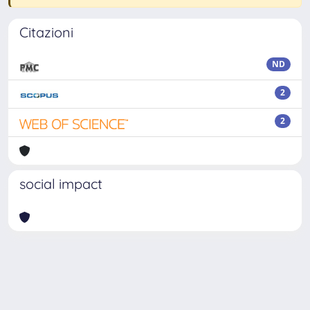
Citazioni
ND
2
2
social impact
Powered by
IRIS
-
about IRIS
-