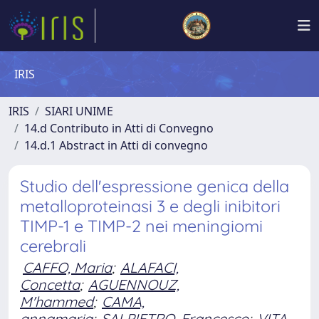
IRIS
IRIS
SIARI UNIME
14.d Contributo in Atti di Convegno
14.d.1 Abstract in Atti di convegno
Studio dell'espressione genica della
metalloproteinasi 3 e degli inibitori
TIMP-1 e TIMP-2 nei meningiomi
cerebrali
CAFFO, Maria
;
ALAFACI,
Concetta
;
AGUENNOUZ,
M'hammed
;
CAMA,
annamaria
;
SALPIETRO, Francesco
;
VITA,