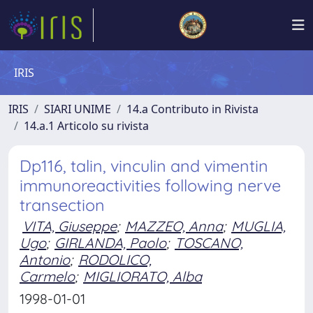
IRIS
IRIS
SIARI UNIME
14.a Contributo in Rivista
14.a.1 Articolo su rivista
Dp116, talin, vinculin and vimentin
immunoreactivities following nerve
transection
VITA, Giuseppe
;
MAZZEO, Anna
;
MUGLIA,
Ugo
;
GIRLANDA, Paolo
;
TOSCANO,
Antonio
;
RODOLICO,
Carmelo
;
MIGLIORATO, Alba
1998-01-01