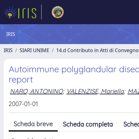
IRIS
IRIS
SIARI UNIME
14.d Contributo in Atti di Convegno
Autoimmune polyglandular disea
report
NARO, ANTONINO
;
VALENZISE, Mariella
;
MAZ
2007-01-01
Scheda breve
Scheda completa
Sche