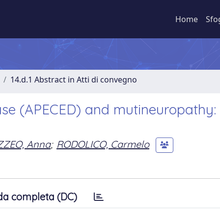
Home
Sfo
14.d.1 Abstract in Atti di convegno
se (APECED) and mutineuropathy: 
ZEO, Anna
;
RODOLICO, Carmelo
da completa (DC)