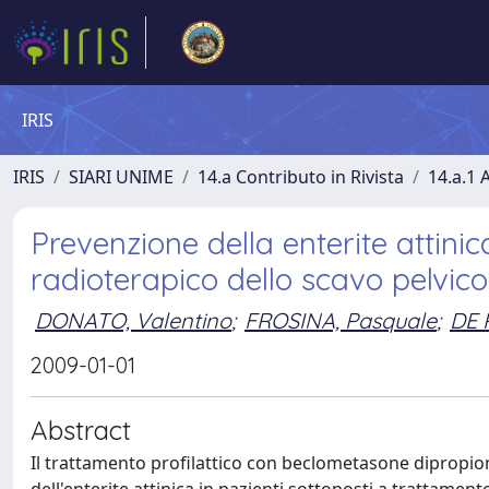
IRIS
IRIS
SIARI UNIME
14.a Contributo in Rivista
14.a.1 A
Prevenzione della enterite attini
radioterapico dello scavo pelvico
DONATO, Valentino
;
FROSINA, Pasquale
;
DE 
2009-01-01
Abstract
Il trattamento profilattico con beclometasone dipropion