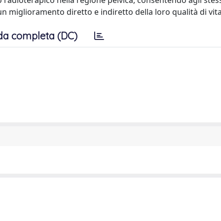
to radioterapico nella regione pelvica, consentendo agli stess
 miglioramento diretto e indiretto della loro qualità di vita
da completa (DC)