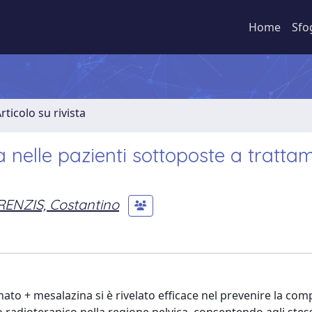
Home
Sfo
rticolo su rivista
ca nelle pazienti sottoposte a tratta
RENZIS, Costantino
ato + mesalazina si è rivelato efficace nel prevenire la co