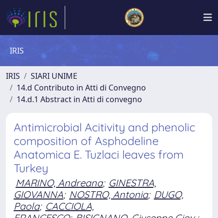
IRIS
IRIS
SIARI UNIME
14.d Contributo in Atti di Convegno
14.d.1 Abstract in Atti di convegno
Antimicrobial Acitivity and phenolic
composition of Asphodeline
Anatomica E. Tuzlaci leaves from
Turkey
MARINO, Andreana
;
GINESTRA,
GIOVANNA
;
NOSTRO, Antonia
;
DUGO,
Paola
;
CACCIOLA,
FRANCESCO
;
BISIGNANO, Giuseppe Giov.
;