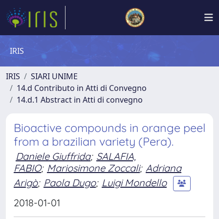
IRIS
IRIS
SIARI UNIME
14.d Contributo in Atti di Convegno
14.d.1 Abstract in Atti di convegno
Bioactive compounds in orange peel
from a brazilian variety (Pera).
Daniele Giuffrida
;
SALAFIA,
FABIO
;
Mariosimone Zoccali
;
Adriana
Arigò
;
Paola Dugo
;
Luigi Mondello
2018-01-01