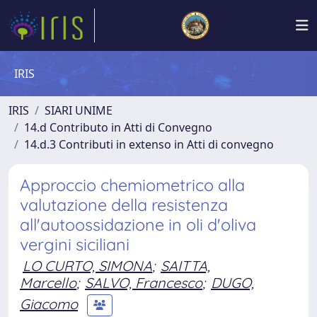
IRIS
IRIS
SIARI UNIME
14.d Contributo in Atti di Convegno
14.d.3 Contributi in extenso in Atti di convegno
Approccio chemiometrico alla
valutazione della resistenza
all'autoossidazione in oli d'oliva
vergini siciliani
LO CURTO, SIMONA
;
SAITTA,
Marcello
;
SALVO, Francesco
;
DUGO,
Giacomo