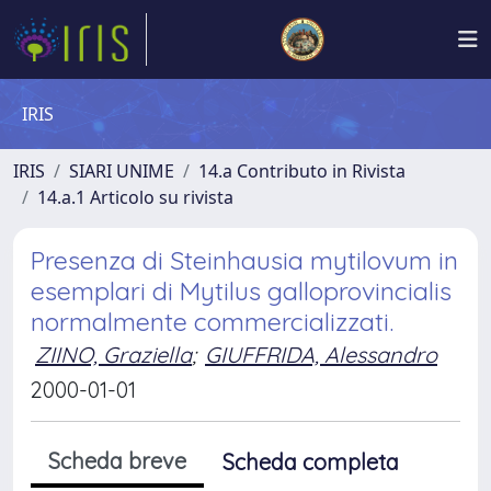
IRIS
IRIS
SIARI UNIME
14.a Contributo in Rivista
14.a.1 Articolo su rivista
Presenza di Steinhausia mytilovum in
esemplari di Mytilus galloprovincialis
normalmente commercializzati.
ZIINO, Graziella
;
GIUFFRIDA, Alessandro
2000-01-01
Scheda breve
Scheda completa