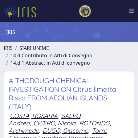
IRIS
IRIS
SIARI UNIME
14.d Contributo in Atti di Convegno
14.d.1 Abstract in Atti di convegno
A THOROUGH CHEMICAL
INVESTIGATION ON Citrus limetta
Risso FROM AEOLIAN ISLANDS
(ITALY)
COSTA, ROSARIA
;
SALVO,
Andrea
;
CICERO, Nicola
;
ROTONDO,
Archimede
;
DUGO, Giacomo
;
Torre
Giovanna Loredana, Bartolomeo