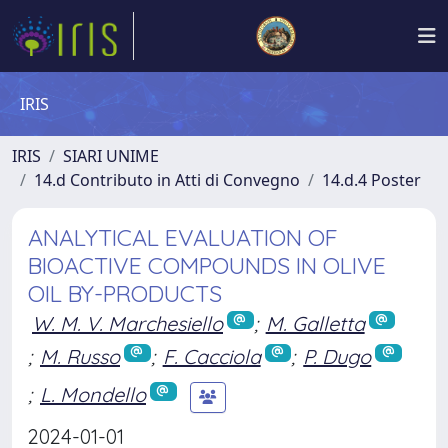
IRIS
IRIS
SIARI UNIME
14.d Contributo in Atti di Convegno
14.d.4 Poster
ANALYTICAL EVALUATION OF
BIOACTIVE COMPOUNDS IN OLIVE
OIL BY-PRODUCTS
W. M. V. Marchesiello
;
M. Galletta
;
M. Russo
;
F. Cacciola
;
P. Dugo
;
L. Mondello
2024-01-01